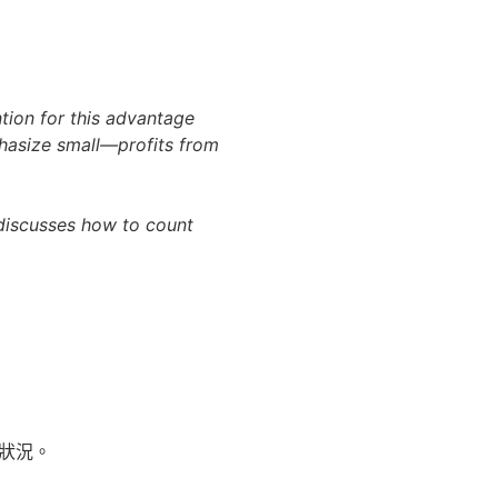
ntion for this advantage
hasize small—profits from
 discusses how to count
狀況。