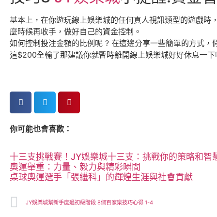
基本上，在你遊玩線上娛樂城的任何真人視訊類型的遊戲時
麼時候再收手，做好自己的資金控制。
如何控制投注金額的比例呢 ? 在這邊分享一些簡單的方式，假
這$200全輸了那建議你就暫時離開線上娛樂城好好休息一下
你可能也會喜歡：
十三支挑戰賽！JY娛樂城十三支：挑戰你的策略和智
奧運舉重：力量、毅力與精彩瞬間
桌球奧運選手「張繼科」的輝煌生涯與社會貢獻
JY娛樂城幫新手度過初級階段 8個百家樂技巧心得 1-4