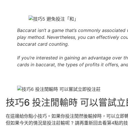
Baccarat isn’t a game that’s commonly associated wi
play method. Nevertheless, you can effectively c
baccarat card counting.
If you’re interested in gaining an advantage over t
cards in baccarat, the types of profits it offers, an
技巧6 投注閒輸時 可以嘗試
在這邊給你點小技巧。如果你投注閒然後輸掉時，可以立即
但如果今天的情況是投注莊輸呢 ? 請再重新回去看第4點的