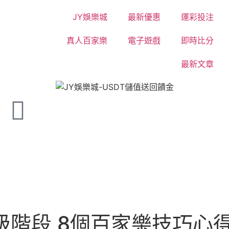
JY娛樂城
最新優惠
運彩投注
真人百家樂
電子遊戲
即時比分
最新文章
階段 8個百家樂技巧心得 