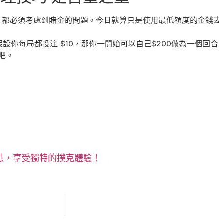
，都必須考慮到賭金的問題。今日就算只是使用最低額度的金錢
設你每局都投注 $10，那你一開始可以自己$200做為一個回
吧。
慧，享受獨特的撲克體驗！