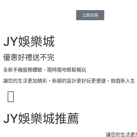
立即註冊
JY娛樂城
優惠好禮送不完
全新手機服務體驗，隨時隨地輕鬆暢玩
讓您的生活更加精彩，新穎的設計更好玩更便捷，遊戲新人生
JY娛樂城推薦
讓您的生活更