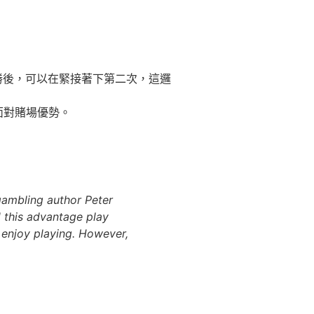
勝後，可以在緊接著下第二次，這邏
面對賭場優勢。
gambling author Peter
d this advantage play
enjoy playing. However,