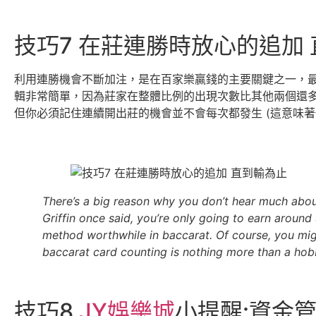
技巧7 在莊連勝時放心的追加
利用連勝機會不斷加注，是在百家樂贏錢的主要關鍵之一，
輯非常簡單，因為莊家在整體比例的出現次數比其他兩個還
但你必須記住連續開出莊的機會並不會每次都發生 (這意味
There’s a big reason why you don’t hear much abou
Griffin once said, you’re only going to earn around
method worthwhile in baccarat. Of course, you mi
baccarat card counting is nothing more than a hobb
技巧8
JY娛樂城
小提醒:資金