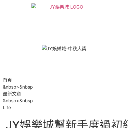
首頁
&nbsp>&nbsp
最新文章
&nbsp>&nbsp
Life
JY娛樂城幫新手度過初級