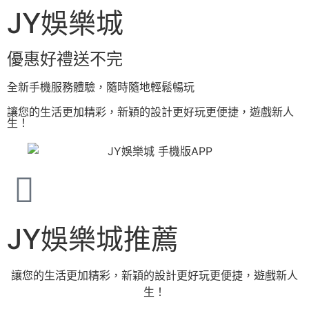
JY娛樂城
優惠好禮送不完
全新手機服務體驗，隨時隨地輕鬆暢玩
讓您的生活更加精彩，新穎的設計更好玩更便捷，遊戲新人
生！
JY娛樂城推薦
讓您的生活更加精彩，新穎的設計更好玩更便捷，遊戲新人
生！