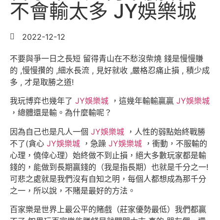
不會輸太多 JY娛樂城
2022-12-12
不要與爭一日之長短 留得青山在不愁沒柴燒 錢是慢慢賺
的 ,慢慢攢的 ,細水長流 , 見好就收 ,嚴格忍痛止損 , 積少成
多 , 才是取勝之道!
我玩博弈也幾年了
JY娛樂城
，這幾年輸輸贏贏
JY娛樂城
，總體還是輸。為什麼輸呢？
因為自己也是凡人一個
JY娛樂城
，人性的弱點始終戰勝
不了(貪心
JY娛樂城
，急躁
JY娛樂城
，衝動，不服輸的
心理，僥倖心理）始終做不到止損，絕大多數玩家都是輸
錢的，能做到長期贏錢的（我是指長期）也就是千分之一!
可悲之處就是我們沒有自知之明，每個人都想成為那千分
之一，所以說，不賭是最好的方法。
百家樂是世界上最公平的賭戲（莊家優勢最低）我們都贏