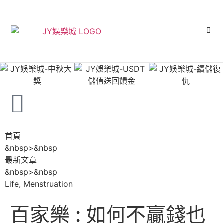
首頁
&nbsp>&nbsp
最新文章
&nbsp>&nbsp
Life
,
Menstruation
百家樂 : 如何不贏錢也