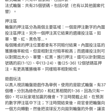
法式輪盤：共有25個號碼，包括0號（也有以其他圖案代
替）。
押注區
輪盤的押注區分為兩個主要區域：一個是押注數字的內圍
投注區押注，另外一個押注其它結果的週邊投注區，如
單、雙、紅、黑色等…。
每個賭桌的押注位置都會有不同賠付結果。內圍投注區的
獲勝機率較低，但是相對支付賠率較高；而週邊投注則可
以對開出大小、單雙、紅黑，進行押注，還可以針對開出
號碼的前(1-12)、中(13-24)、後(25-36) 12個號碼區押
注，有更高獲勝機率，同樣賠率相對較低。
遊戲玩法
以真人視訊輪盤遊戲作為舉例。使用的是歐式輪盤，有37
個槽，分別為綠色的0，和紅黑相間的1-36，因為只有一
個0，可以玩家增加贏的機會。下注時間截止前，在預測
的數字押注區中下注；下注時間結束後，荷官會把輪盤向
一個方向轉動，然後把滾球反方向拋到輪盤的外側，讓滾