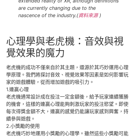
extended reality or XR, although definitions
are currently changing due to the
nascence of the industry.(
資料來源
)
心理學與老虎機：音效與視
覺效果的魔力
老虎機的成功不僅來自於其主題，還源於其巧妙運用心理
學原理。我們將探討音效、視覺效果等因素是如何影響玩
家的遊戲體驗，從而增加遊戲的吸引力。
1.連贏心理
老虎機通常設計成在投注一定金額後，給予玩家連續獲勝
的機會，這樣的連贏心理能夠刺激玩家的投注慾望。即使
每次得獎金額不大，連贏的感覺仍能讓玩家感到興奮，持
續參與遊戲。
2.小獎勵的使用
老虎機巧妙地運用小獎勵的心理學。雖然這些小獎勵可能