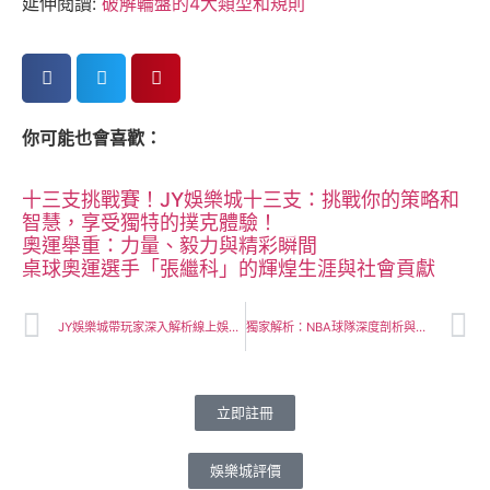
延伸閱讀:
破解輪盤的4大類型和規則
你可能也會喜歡：
十三支挑戰賽！JY娛樂城十三支：挑戰你的策略和
智慧，享受獨特的撲克體驗！
奧運舉重：力量、毅力與精彩瞬間
桌球奧運選手「張繼科」的輝煌生涯與社會貢獻
JY娛樂城帶玩家深入解析線上娛樂平臺的退水機制
獨家解析：NBA球隊深度剖析與戰力對比
立即註冊
娛樂城評價