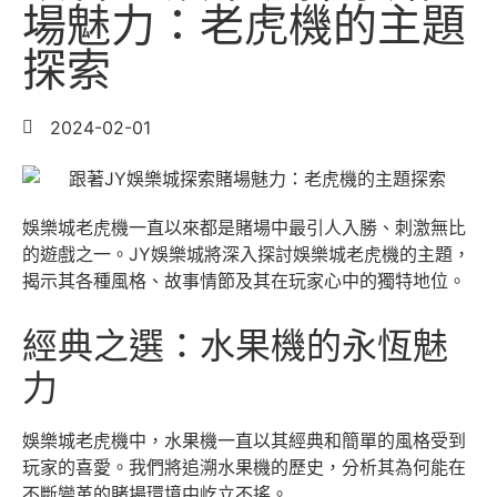
場魅力：老虎機的主題
探索
2024-02-01
娛樂城老虎機一直以來都是賭場中最引人入勝、刺激無比
的遊戲之一。JY娛樂城將深入探討娛樂城老虎機的主題，
揭示其各種風格、故事情節及其在玩家心中的獨特地位。
經典之選：水果機的永恆魅
力
娛樂城老虎機中，水果機一直以其經典和簡單的風格受到
玩家的喜愛。我們將追溯水果機的歷史，分析其為何能在
不斷變革的賭場環境中屹立不搖。