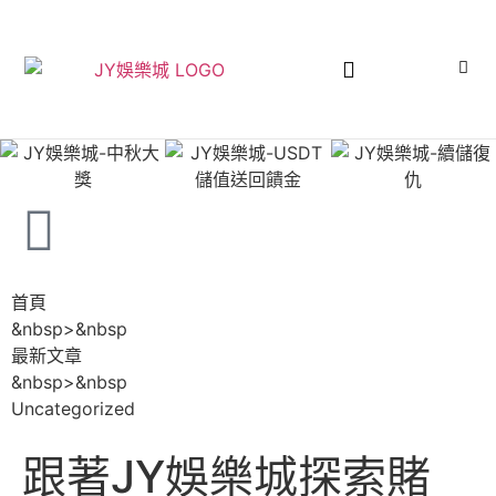
首頁
&nbsp>&nbsp
最新文章
&nbsp>&nbsp
Uncategorized
跟著JY娛樂城探索賭