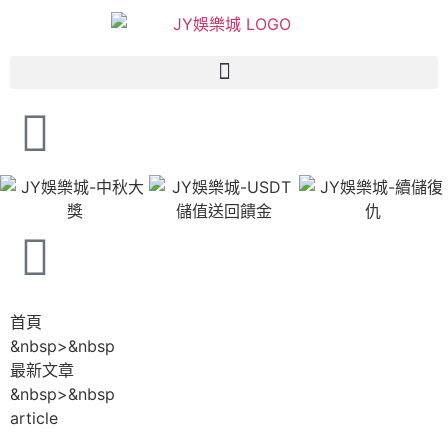
首頁
&nbsp>&nbsp
最新文章
&nbsp>&nbsp
article