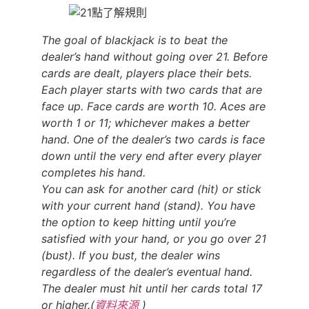
The goal of blackjack is to beat the
dealer’s hand without going over 21. Before
cards are dealt, players place their bets.
Each player starts with two cards that are
face up. Face cards are worth 10. Aces are
worth 1 or 11; whichever makes a better
hand. One of the dealer’s two cards is face
down until the very end after every player
completes his hand.
You can ask for another card (hit) or stick
with your current hand (stand). You have
the option to keep hitting until you’re
satisfied with your hand, or you go over 21
(bust). If you bust, the dealer wins
regardless of the dealer’s eventual hand.
The dealer must hit until her cards total 17
or higher.(
資料來源
)