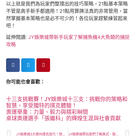
以上就是我們為玩家們整理出的技巧策略，21點基本策略
不管是高手新手都適用！21點用算牌法真的非常管用，當
然掌握基本策略也是必不可少的！各位玩家趕緊練習起來
吧！
延伸閱讀:
JY娛樂城帶新手玩家了解捕魚機4大魚類的捕捉
攻略
你可能也會喜歡：
十三支挑戰賽！JY娛樂城十三支：挑戰你的策略和
智慧，享受獨特的撲克體驗！
奧運舉重：力量、毅力與精彩瞬間
桌球奧運選手「張繼科」的輝煌生涯與社會貢獻
JY娛樂城3大德州撲克技巧！努力學習做一個演技好的演員！
JY娛樂城帶玩家們了解美式、歐式輪盤的差異以及3大技巧盤點